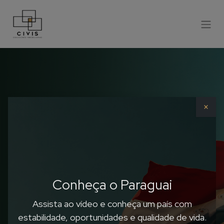
×
CONHEÇA O PARAGUAI
O CORAÇÃO DA AMÉRICA DO
SUL
Invista onde a
Conheça o Paraguai
Assista ao vídeo e conheça um país com
vida bate forte
estabilidade, oportunidades e qualidade de vida.