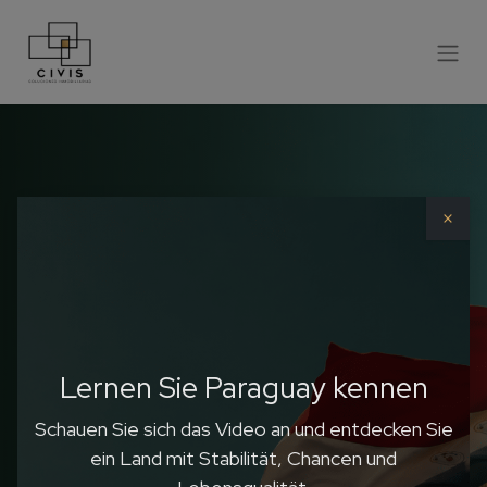
×
LERNEN SIE PARAGUAY KENNEN
DAS HERZ SÜDAMERIKAS
Investieren Sie
dort, wo das
Lernen Sie Paraguay kennen
Schauen Sie sich das Video an und entdecken Sie
Leben kräftig
ein Land mit Stabilität, Chancen und